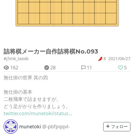
詰将棋メーカー自作詰将棋No.093
#j5mk_taoxb
8
2021/06/27
162
28
11
5
無仕掛の世界 其の四
無仕掛の基本
二枚飛車で詰ませますが、
どう足がかりを作りましょう。
twitter.com/munetoki/status...
munetoki
@-pbfpqqvl-
フォロー