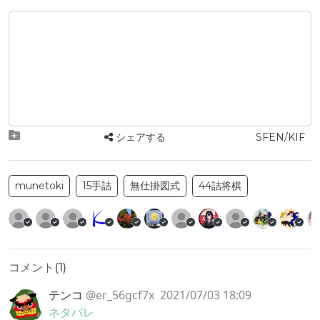
シェアする
SFEN/KIF
munetoki
15手詰
無仕掛図式
44詰将棋
コメント(
1
)
テンコ
@er_56gcf7x
2021/07/03 18:09
ネタバレ