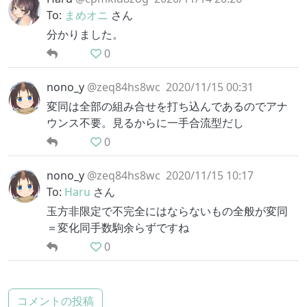
To:
まめオニ
さん
分かりました。
0
nono_y
@zeq84hs8wc
2020/11/15 00:31
変同は全部の組み合せを打ち込んであるのでアナ
ウンス不要。見るからに一手合流型だし
0
nono_y
@zeq84hs8wc
2020/11/15 10:17
To:
Haru
さん
玉方非限定で不完全にはならないもの全般が変同
＝変化同手数駒余らずですね
0
コメントの投稿