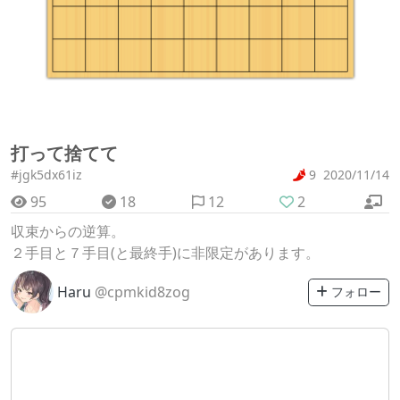
打って捨てて
#jgk5dx61iz
9
2020/11/14
95
18
12
2
収束からの逆算。
２手目と７手目(と最終手)に非限定があります。
Haru
@cpmkid8zog
フォロー