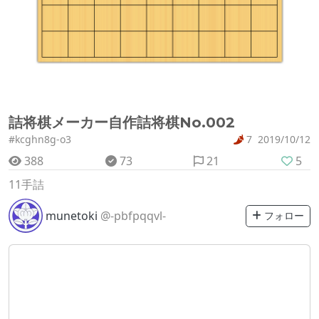
詰将棋メーカー自作詰将棋No.002
#kcghn8g-o3
7
2019/10/12
388
73
21
5
11手詰
munetoki
@-pbfpqqvl-
フォロー