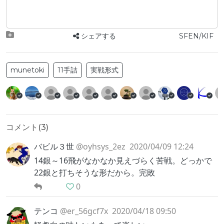
シェアする
SFEN/KIF
munetoki
11手詰
実戦形式
コメント(
3
)
バビル３世
@oyhsys_2ez
2020/04/09 12:24
14銀～16飛がなかなか見えづらく苦戦。どっかで
22銀と打ちそうな形だから。完敗
0
テンコ
@er_56gcf7x
2020/04/18 09:50