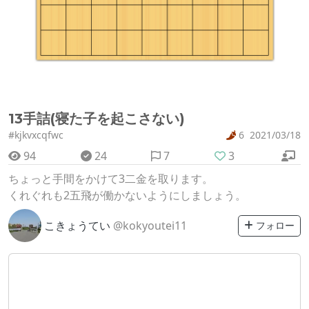
13手詰(寝た子を起こさない)
#kjkvxcqfwc
6
2021/03/18
94
24
7
3
ちょっと手間をかけて3二金を取ります。
くれぐれも2五飛が働かないようにしましょう。
こきょうてい
@kokyoutei11
フォロー