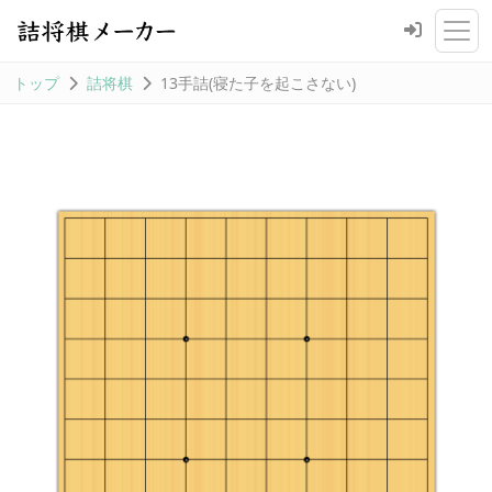
トップ
詰将棋
13手詰(寝た子を起こさない)