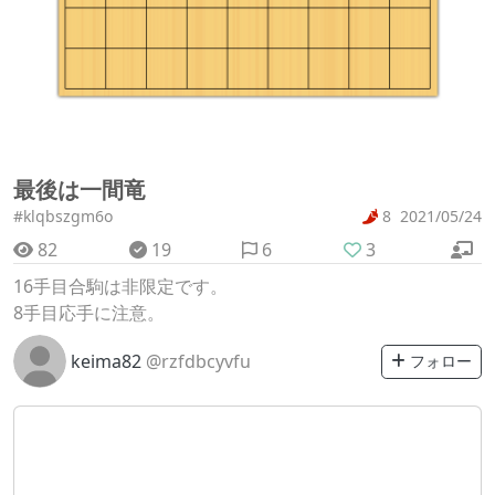
最後は一間竜
#klqbszgm6o
8
2021/05/24
82
19
6
3
16手目合駒は非限定です。
8手目応手に注意。
keima82
@rzfdbcyvfu
フォロー