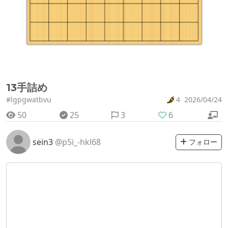
13手詰め
#lgpgwatbvu
4
2026/04/24
50
25
3
6
sein3
@p5i_-hkl68
フォロー