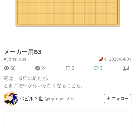
メーカー用83
#ljdnsiiuus
6
2020/04/01
68
24
6
3
竜は、最強の駒だが.
ときに途中からいらなくなることも。
バビル３世
@oyhsys_2ez
フォロー