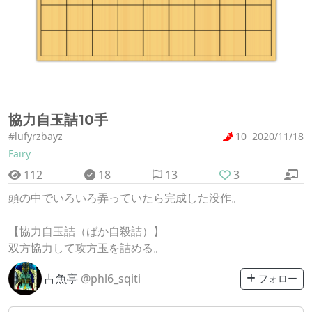
協力自玉詰10手
#lufyrzbayz
10
2020/11/18
Fairy
112
18
13
3
頭の中でいろいろ弄っていたら完成した没作。
【協力自玉詰（ばか自殺詰）】
双方協力して攻方玉を詰める。
占魚亭
@phl6_sqiti
フォロー