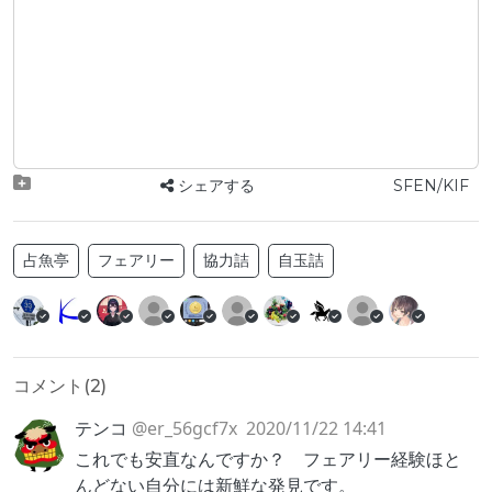
シェアする
SFEN/KIF
占魚亭
フェアリー
協力詰
自玉詰
コメント(
2
)
テンコ
@er_56gcf7x
2020/11/22 14:41
これでも安直なんですか？ フェアリー経験ほと
んどない自分には新鮮な発見です。