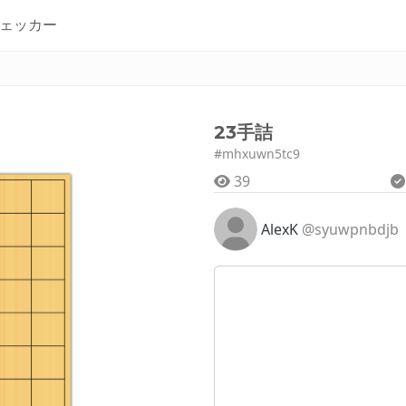
ェッカー
23手詰
#mhxuwn5tc9
39
AlexK
@syuwpnbdjb