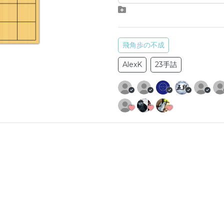
飛角歩の不成
AlexK
23手詰