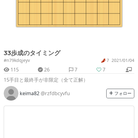
33歩成のタイミング
#n79kdqjeyv
7
2021/01/04
115
26
7
7
15手目と最終手が非限定（全て正解）
keima82
@rzfdbcyvfu
フォロー