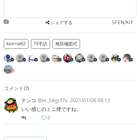
シェアする
SFEN/KIF
keima82
19手詰
無防備図式
コメント(
1
)
テンコ
@er_56gcf7x
2021/01/06 08:13
いい感じのミニ煙ですね。
0