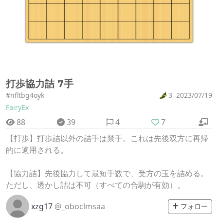
打歩協力詰 7手
#nfltbg4oyk
3
2023/07/19
FairyEx
88
39
4
7
【打歩】打歩詰以外の詰手は禁手。これは先後双方に再帰
的に適用される。
【協力詰】先後協力して最短手数で、受方の玉を詰める。
ただし、透かし詰は不可（すべての合駒が有効）。
xzg17
@_oboclmsaa
フォロー