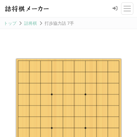
トップ
詰将棋
打歩協力詰 7手