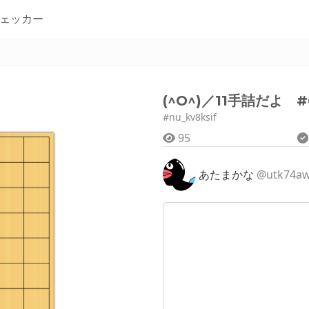
ェッカー
(^O^)／11手詰だよ #
#nu_kv8ksif
95
あたまかな
@utk74a