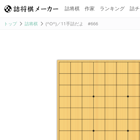
詰将棋
作家
ランキング
詰チ
トップ
詰将棋
(^O^)／11手詰だよ #666