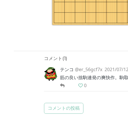
コメント(
1
)
テンコ
@er_56gcf7x
2021/07/12
筋の良い捨駒連発の爽快作。駒
0
コメントの投稿