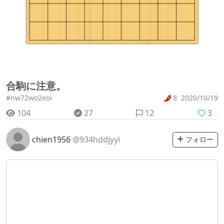
合駒に注意。
#nw72wo2eoi
8
2020/10/19
104
27
12
3
chien1956
@934hddjyyi
フォロー