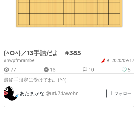
(^O^)／13手詰だよ #385
#nwpfmrambe
9
2020/09/17
77
18
10
5
最終手限定に受けてね。(^^)
あたまかな
@utk74awehr
フォロー