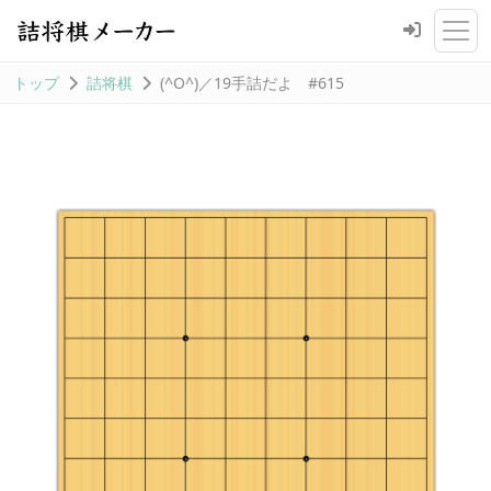
トップ
詰将棋
(^O^)／19手詰だよ #615