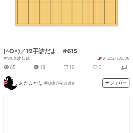
(^O^)／19手詰だよ #615
#nxuhqhf3a6
9
2021/05/08
85
18
10
3
あたまかな
@utk74awehr
フォロー