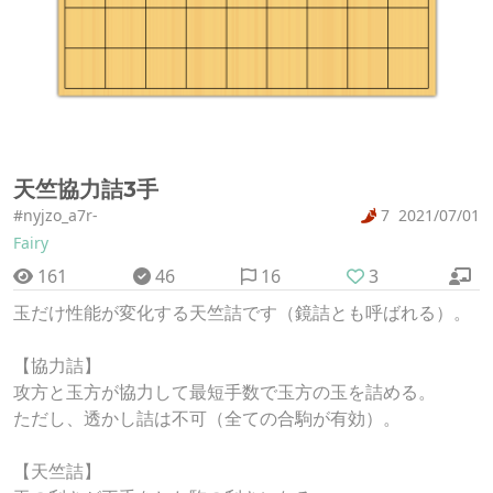
天竺協力詰3手
#nyjzo_a7r-
7
2021/07/01
Fairy
161
46
16
3
玉だけ性能が変化する天竺詰です（鏡詰とも呼ばれる）。
【協力詰】
攻方と玉方が協力して最短手数で玉方の玉を詰める。
ただし、透かし詰は不可（全ての合駒が有効）。
【天竺詰】