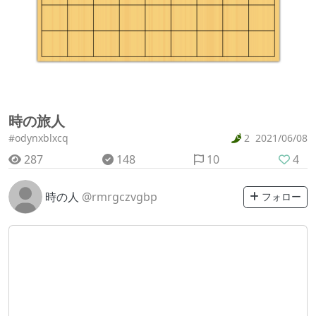
時の旅人
#odynxblxcq
2
2021/06/08
287
148
10
4
時の人
@rmrgczvgbp
フォロー