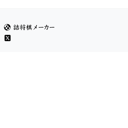
ガイド
コンテンツ
ヘルプ
コンテスト
詰将棋のルール
お題
詰将棋メーカーについて
投票
検索
記事
規約
利用規約
プライバシーポリシー
8/6 v1.304.2