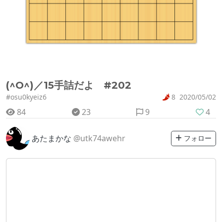
(^O^)／15手詰だよ #202
#osu0kyeiz6
8
2020/05/02
84
23
9
4
あたまかな
@utk74awehr
フォロー