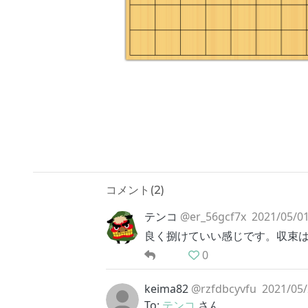
コメント(
2
)
テンコ
@er_56gcf7x
2021/05/01
良く捌けていい感じです。収束は
0
keima82
@rzfdbcyvfu
2021/05/
To:
テンコ
さん