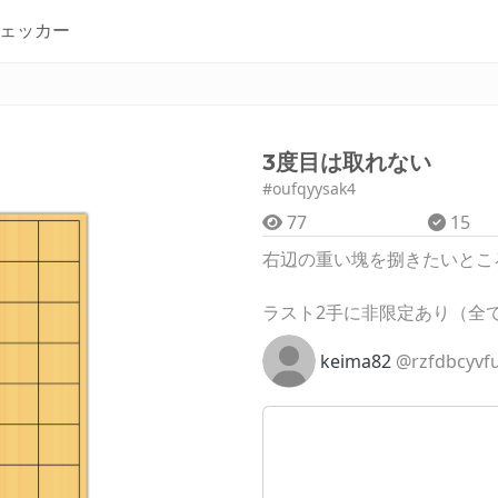
ェッカー
3度目は取れない
#oufqyysak4
77
15
右辺の重い塊を捌きたいとこ
ラスト2手に非限定あり（全
keima82
@rzfdbcyvf