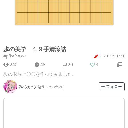
歩の美学 １９手清涼詰
#pfkafcnxva
9
2019/11/21
240
48
20
3
歩の取らせ〇〇を作ってみました。
みつかづ
@9jic3zv5wj
フォロー