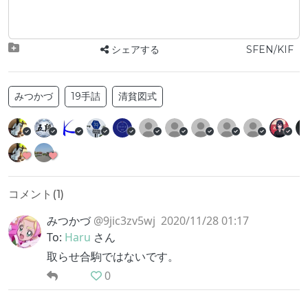
シェアする
SFEN/KIF
みつかづ
19手詰
清貧図式
コメント(
1
)
みつかづ
@9jic3zv5wj
2020/11/28 01:17
To:
Haru
さん
取らせ合駒ではないです。
0