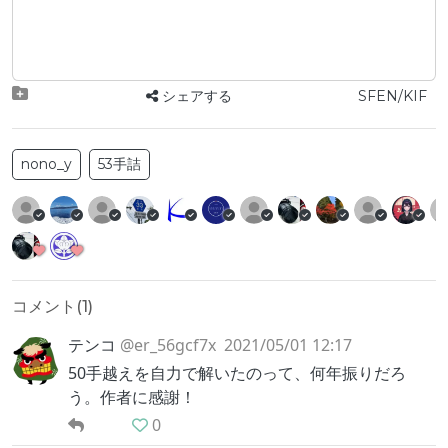
シェアする
SFEN/KIF
nono_y
53手詰
コメント(
1
)
テンコ
@er_56gcf7x
2021/05/01 12:17
50手越えを自力で解いたのって、何年振りだろ
う。作者に感謝！
0