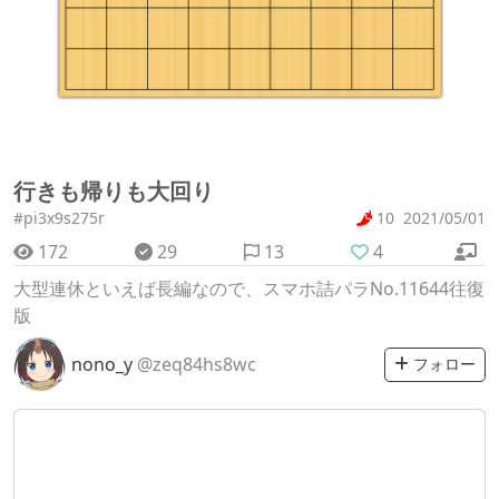
行きも帰りも大回り
#pi3x9s275r
10
2021/05/01
172
29
13
4
大型連休といえば長編なので、スマホ詰パラNo.11644往復
版
nono_y
@zeq84hs8wc
フォロー