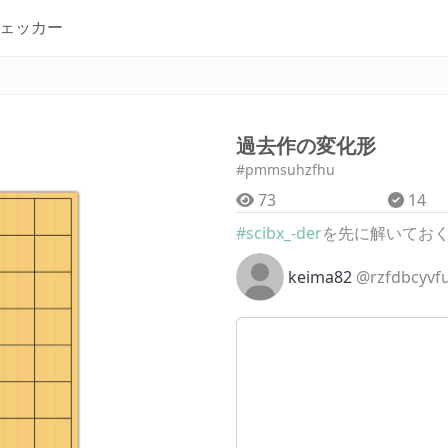
ェッカー
過去作の変化形
#pmmsuhzfhu
73
14
#scibx_-der
を先に解いてお
keima82
@rzfdbcyvf