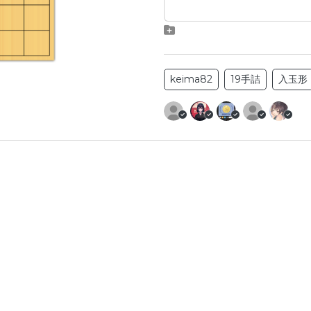
keima82
19手詰
入玉形