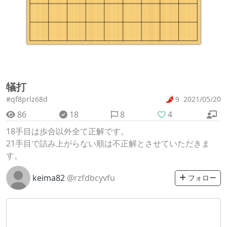
犠打
#qf8prlz68d
9
2021/05/20
86
18
8
4
18手目は歩合以外全て正解です。
21手目で詰み上がらない順は不正解とさせていただきま
す。
keima82
@rzfdbcyvfu
フォロー