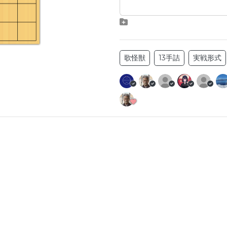
歌怪獣
13手詰
実戦形式