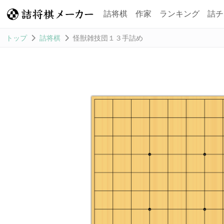
詰将棋
作家
ランキング
詰チ
トップ
詰将棋
怪獣雑技団１３手詰め