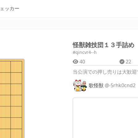
ェッカー
怪獣雑技団１３手詰め
#qincvr4--h
40
22
当公演での押し売りは大歓迎
歌怪獣
@-5rhk0cnd2