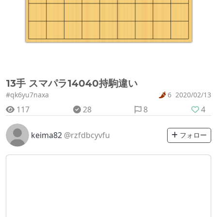
13手 スマパラ14040持駒違い
#qk6yu7naxa
6
2020/02/13
117
28
8
4
keima82
@rzfdbcyvfu
フォロー