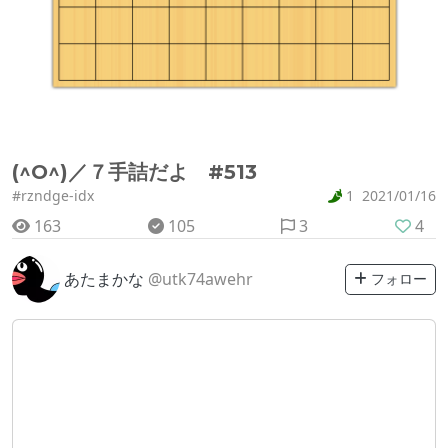
(^O^)／７手詰だよ #513
#rzndge-idx
1
2021/01/16
163
105
3
4
あたまかな
@utk74awehr
フォロー