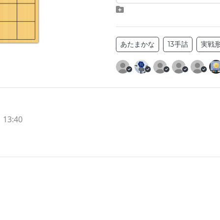
あたまかな
13手詰
実戦
 13:40