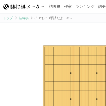
詰将棋
作家
ランキング
詰チ
トップ
詰将棋
(^O^)／13手詰だよ #82