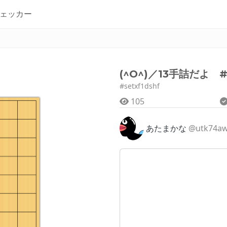
ェッカー
(^O^)／13手詰だよ #
#setxf1dshf
105
あたまかな
@utk74a