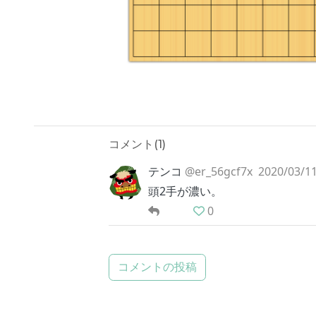
コメント(
1
)
テンコ
@er_56gcf7x
2020/03/11
頭2手が濃い。
0
コメントの投稿