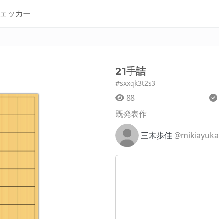
ェッカー
21手詰
#sxxqk3t2s3
88
既発表作
三木歩佳
@mikiayuka