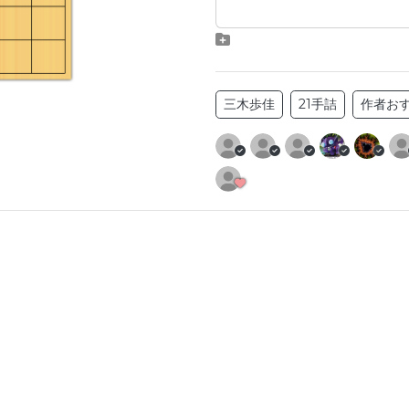
三木歩佳
21手詰
作者お