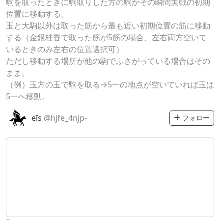
駒を取ったときに駒取りした方の駒がその瞬間実戦の初期
位置に移動する。
玉と大駒以外は取った筋から最も近い初期位置の筋に移動
する（金銀桂香で取った筋が5筋の場合、左右両方空いて
いるときのみ左右の位置選択可）
ただし移動する場所が他の駒でふさがっている場合はその
まま。
（例）玉方の玉で駒を取る→5一の地点が空いていれば玉は
5一へ移動。
eīs
@hjfe_4njp-
フォロー