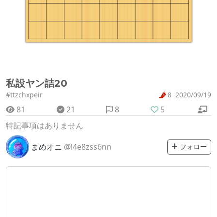
私設ヤン詰20
#ttzchxpeir
8
2020/09/19
81
21
8
5
特記事項はありません
まめオニ
@l4e8zss6nn
フォロー