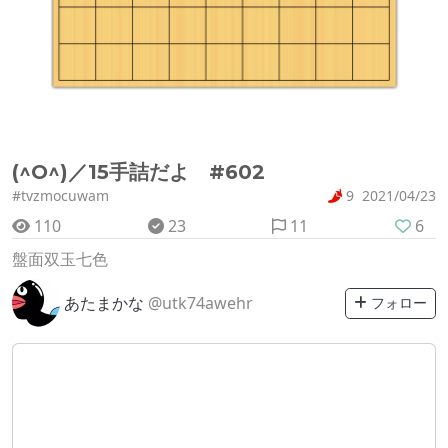
(^O^)／15手詰だよ #602
#tvzmocuwam
9
2021/04/23
110
23
11
6
盤面双玉七色
あたまかな
@utk74awehr
フォロー