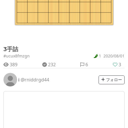
3手詰
#ucux8fmzgn
1
2020/08/01
389
232
6
3
i
@rniddrgd44
フォロー