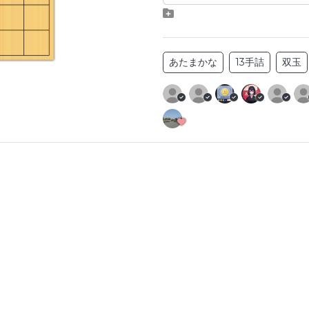
あたまかな
13手詰
双玉