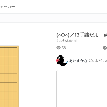
ェッカー
(^O^)／13手詰だよ #
#uo3wtxivml
58
あたまかな
@utk74a