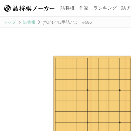
詰将棋
作家
ランキング
詰チ
トップ
詰将棋
(^O^)／13手詰だよ #686