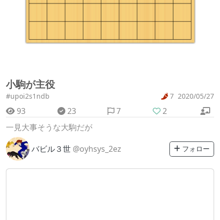
小駒が主役
#upoi2s1ndb
7
2020/05/27
93
23
7
2
一見大事そうな大駒だが
バビル３世
@oyhsys_2ez
フォロー