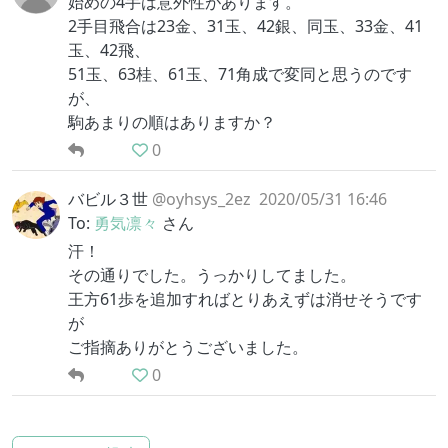
始めの4手は意外性があります。
2手目飛合は23金、31玉、42銀、同玉、33金、41
玉、42飛、
51玉、63桂、61玉、71角成で変同と思うのです
が、
駒あまりの順はありますか？
0
バビル３世
@oyhsys_2ez
2020/05/31 16:46
To:
勇気凛々
さん
汗！
その通りでした。うっかりしてました。
王方61歩を追加すればとりあえずは消せそうです
が
ご指摘ありがとうございました。
0