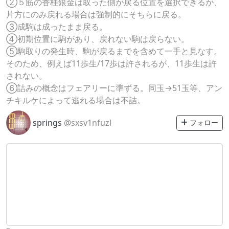
②５筋の香桂銀金は取った側が戻る位置を選択できるが、
片方にのみ戻れる場合は強制的にそちらに戻る。
③成駒は成ったまま戻る。
④初期位置に駒があり、戻れない駒は戻らない。
⑤駒取りの発生時、駒が戻るまでを含めて一手と見なす。
そのため、例えば11歩生/17歩は許されるが、11歩生は許
されない。
⑥詰みの概念はフェアリーに準ずる。同玉→51玉等、アン
チキルケによって逃れる場合は不詰。
springs
@sxsv1nfuzl
フォロー