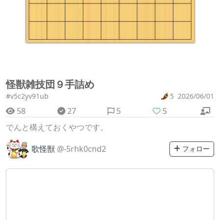
怪獣雑技団９手詰め
#v5c2yv91ub
5
2026/06/01
58
27
5
5
でんと構えておくやつです。
歌怪獣
@-5rhk0cnd2
フォロー