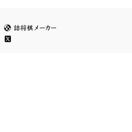
ガイド
コンテンツ
ヘルプ
コンテスト
詰将棋のルール
お題
詰将棋メーカーについて
投票
検索
記事
規約
利用規約
プライバシーポリシー
8/6 v1.304.2