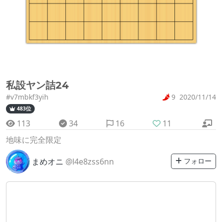
私設ヤン詰24
#v7mbkf3yih
9
2020/11/14
483位
113
34
16
11
地味に完全限定
まめオニ
@l4e8zss6nn
フォロー