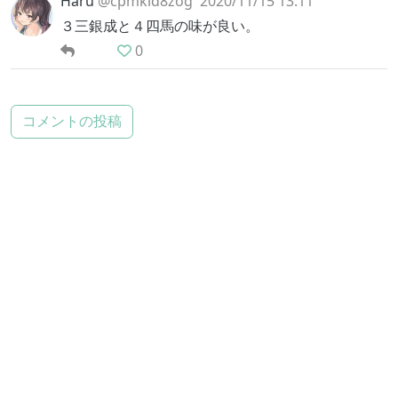
Haru
@cpmkid8zog
2020/11/15 13:11
３三銀成と４四馬の味が良い。
0
コメントの投稿