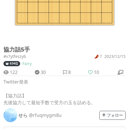
協力詰5手
#v7ytfeszyb
7
2023/12/15
Fairy
634位
122
30
8
10
Twitter発表
【協力詰】
先後協力して最短手数で受方の玉を詰める。
せら
@rfuqmygm8u
フォロー