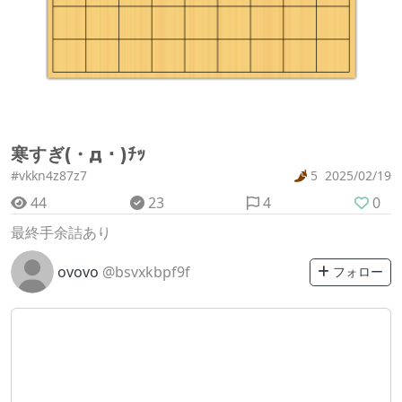
寒すぎ(・д・)ﾁｯ
#vkkn4z87z7
5
2025/02/19
44
23
4
0
最終手余詰あり
ovovo
@bsvxkbpf9f
フォロー