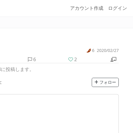
アカウント作成
ログイン
6
2020/02/27
6
2
/28に投稿します。
c
フォロー