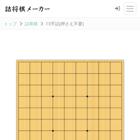
トップ
詰将棋
13手詰(押さえ不要)