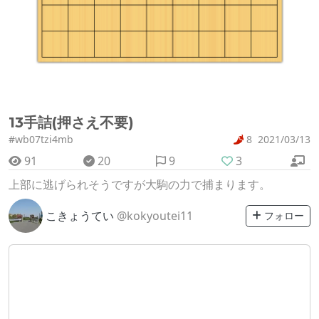
13手詰(押さえ不要)
#wb07tzi4mb
8
2021/03/13
91
20
9
3
上部に逃げられそうですが大駒の力で捕まります。
こきょうてい
@kokyoutei11
フォロー