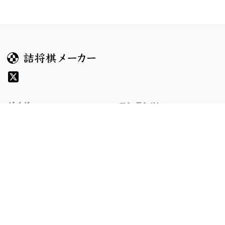
ガイド
コンテンツ
ヘルプ
コンテスト
詰将棋のルール
お題
詰将棋メーカーについて
投票
検索
記事
規約
利用規約
プライバシーポリシー
8/6 v1.304.2