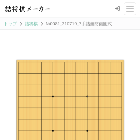
トップ
詰将棋
№0081_210719_7手詰無防備図式