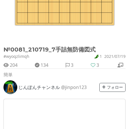
№0081_210719_7手詰無防備図式
#wyoqzlimqh
1
2021/07/19
204
134
3
3
簡単
じんぽんチャンネル
@jinpon123
フォロー