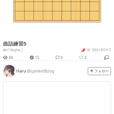
曲詰練習5
#x11kujiw_i
10
2021/07/17
86
15
9
3
Haru
@cpmkid8zog
フォロー