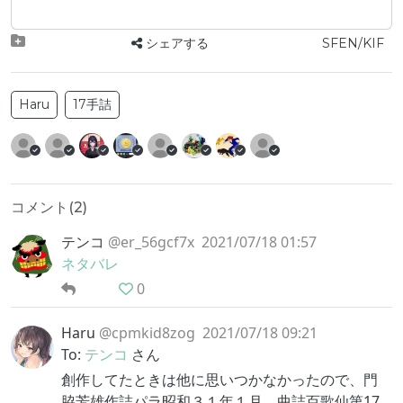
シェアする
SFEN/KIF
Haru
17手詰
コメント(
2
)
テンコ
@er_56gcf7x
2021/07/18 01:57
ネタバレ
0
Haru
@cpmkid8zog
2021/07/18 09:21
To:
テンコ
さん
創作してたときは他に思いつかなかったので、門
脇芳雄作詰パラ昭和３１年１月、曲詰百歌仙第17