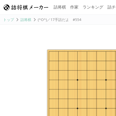
詰将棋
作家
ランキング
詰チ
トップ
詰将棋
(^O^)／17手詰だよ #554