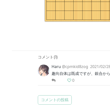
コメント(
1
)
Haru
@cpmkid8zog
2021/02/28
趣向自体は既成ですが、銀合か
0
コメントの投稿