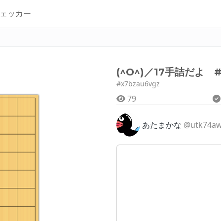
ェッカー
(^O^)／17手詰だよ #
#x7bzau6vgz
79
あたまかな
@utk74a