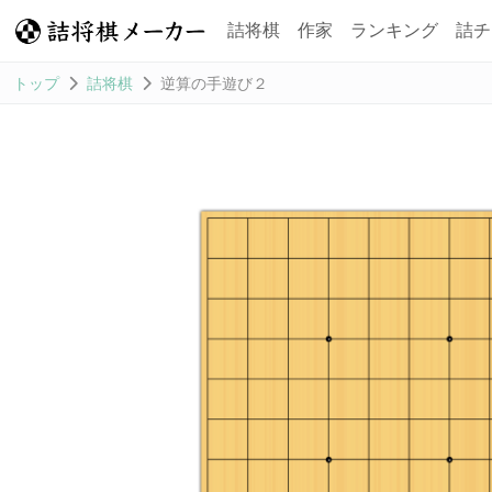
詰将棋
作家
ランキング
詰チ
トップ
詰将棋
逆算の手遊び２