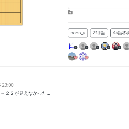
nono_y
23手詰
44詰将
 23:00
２２が見えなかった...