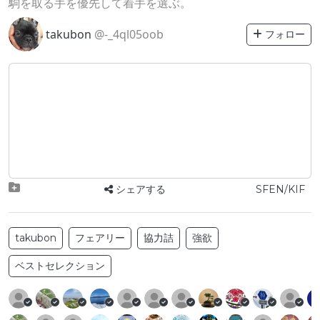
駒を取る手を優先して着手を選ぶ。
takubon
@-_4ql05oob
フォロー
シェアする
SFEN/KIF
takubon
フェアリー
協力詰
強欲
ベストセレクション