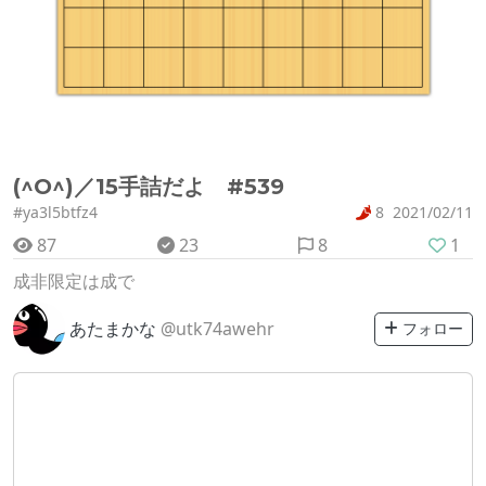
(^O^)／15手詰だよ #539
#ya3l5btfz4
8
2021/02/11
87
23
8
1
成非限定は成で
あたまかな
@utk74awehr
フォロー