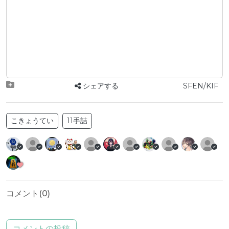
シェアする
SFEN/KIF
こきょうてい
11手詰
コメント(
0
)
コメントの投稿