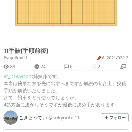
11手詰(手順前後)
#ynjn6mifld
6
2021/02/13
89
24
6
2
#t_lt1wylso
の姉妹作です。
本当は簡単な方を先に出すべきですが解説の都合上、投稿
手順が前後いたしました。
さて、飛車をどう使うでしょうか。
4筋方面に逃がしそうですが最後に決め手があります。
こきょうてい
@kokyoutei11
フォロー