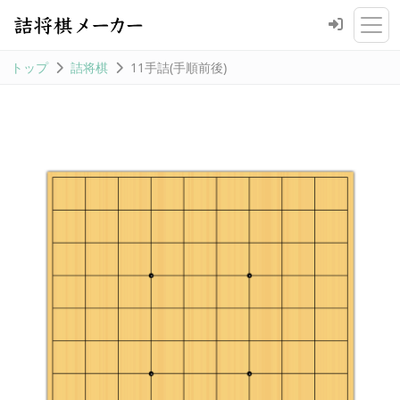
トップ
詰将棋
11手詰(手順前後)