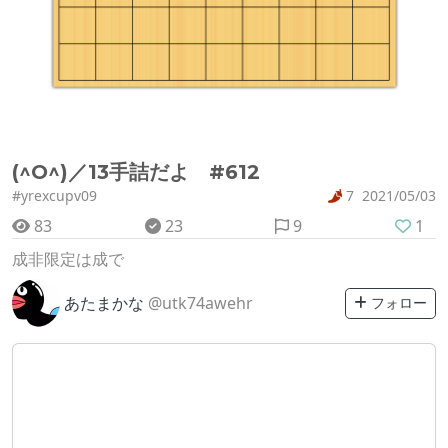
(^O^)／13手詰だよ #612
#yrexcupv09
7
2021/05/03
83
23
9
1
成非限定は成で
あたまかな
@utk74awehr
フォロー