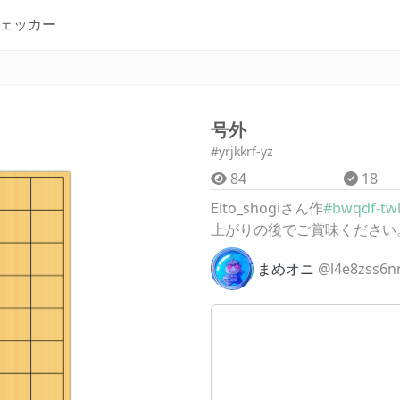
ェッカー
号外
#yrjkkrf-yz
84
18
Eito_shogiさん作
#bwqdf-tw
上がりの後でご賞味ください
まめオニ
@l4e8zss6n