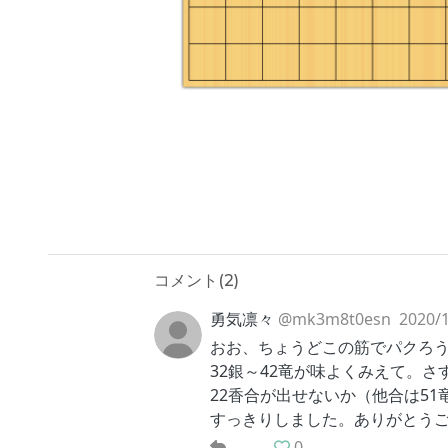
コメント(
2
)
勇気凛々
@mk3m8t0esn
2020/1
おお、ちょうどこの筋でパクろ
32銀～42竜が味よくみえて。さ
22香合が出せないか（他合は5
すっきりしました。ありがとう
0