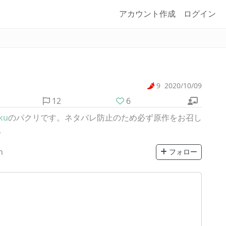
アカウント作成
ログイン
9
2020/10/09
12
6
ku
のパクリです。ネタバレ防止のため必ず原作をお召し
。
n
フォロー