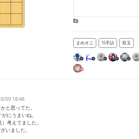
まめオニ
15手詰
双玉
0/09 18:48
うかと思ってた。
すがにうまいね。
1竜）考えてました。
ございました。